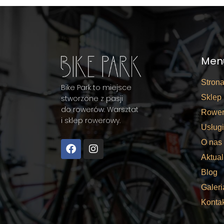
Men
Stron
Bike Park to miejsce
Sklep
stworzone z pasji
do rowerów. Warsztat
Rower
i sklep rowerowy.
Usługi
O nas
Aktual
Blog
Galeri
Konta