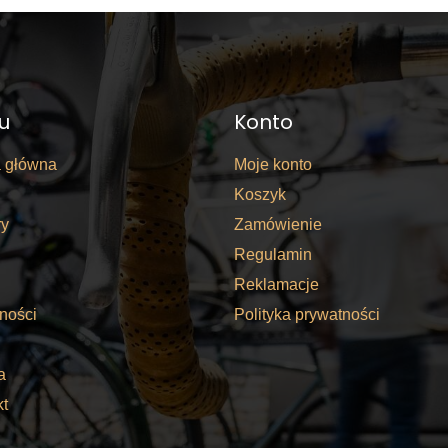
u
Konto
a główna
Moje konto
Koszyk
y
Zamówienie
Regulamin
Reklamacje
ności
Polityka prywatności
a
kt