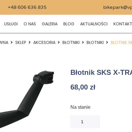
+48 606 636 835
bikepark@vp
USŁUGI
O NAS
GALERIA
BLOG
AKTUALNOŚCI
KONTAK
WNA
SKLEP
AKCESORIA
BŁOTNIKI
BŁOTNIKI
BŁOTNIK S
Błotnik SKS X-T
68,00
zł
Na stanie