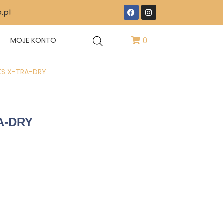
.pl
T
MOJE KONTO
0
KS X-TRA-DRY
RA-DRY