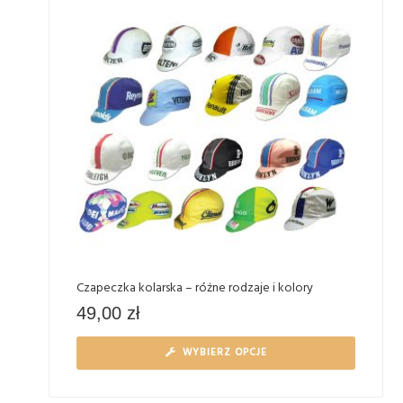
Czapeczka kolarska – różne rodzaje i kolory
49,00
zł
WYBIERZ OPCJE