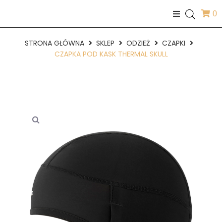
0
STRONA GŁÓWNA
SKLEP
ODZIEŻ
CZAPKI
CZAPKA POD KASK THERMAL SKULL