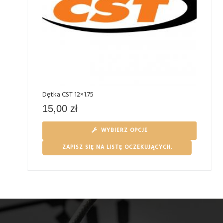
Dętka CST 12×1.75
15,00
zł
WYBIERZ OPCJE
ZAPISZ SIĘ NA LISTĘ OCZEKUJĄCYCH.