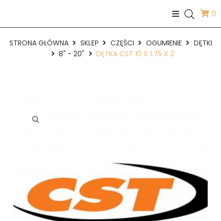
0
STRONA GŁÓWNA
SKLEP
CZĘŚCI
OGUMIENIE
DĘTKI
8" - 20"
DĘTKA CST 10 X 1.75 X 2