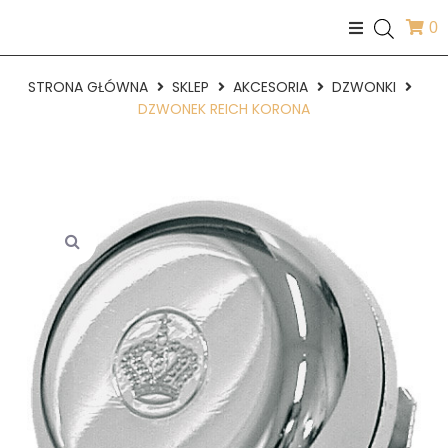
0
STRONA GŁÓWNA
SKLEP
AKCESORIA
DZWONKI
DZWONEK REICH KORONA