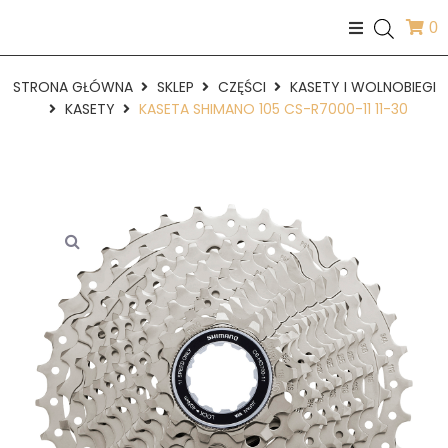
0
STRONA GŁÓWNA
SKLEP
CZĘŚCI
KASETY I WOLNOBIEGI
KASETY
KASETA SHIMANO 105 CS-R7000-11 11-30