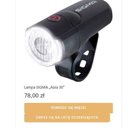
Lampa SIGMA „Aura 30”
78,00
zł
DOWIEDZ SIĘ WIĘCEJ
ZAPISZ SIĘ NA LISTĘ OCZEKUJĄCYCH.