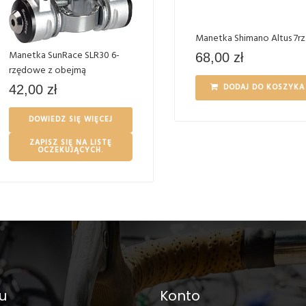
Manetka Shimano Altus 7rz
Manetka SunRace SLR30 6-
68,00
zł
rzędowe z obejmą
DODAJ DO KOSZYKA
42,00
zł
DOWIEDZ SIĘ WIĘCEJ
ZAPISZ SIĘ NA LISTĘ
OCZEKUJĄCYCH.
u
Konto