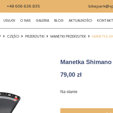
+48 606 636 835
bikepark@vp
USŁUGI
O NAS
GALERIA
BLOG
AKTUALNOŚCI
KONTAK
P
CZĘŚCI
PRZERZUTKI
MANETKI PRZERZUTEK
MANETKA SH
Manetka Shimano 
79,00
zł
Na stanie