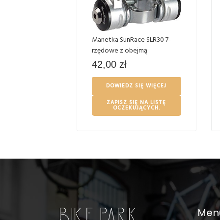
Manetka SunRace SLR30 7-
rzędowe z obejmą
42,00
zł
DOWIEDZ SIĘ WIĘCEJ
ZAPISZ SIĘ NA LISTĘ
OCZEKUJĄCYCH.
Men