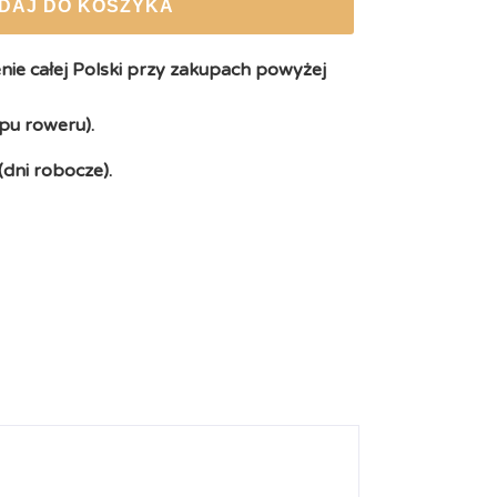
DAJ DO KOSZYKA
ie całej Polski przy zakupach powyżej
pu roweru).
(dni robocze).