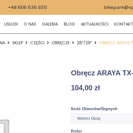
+48 606 636 835
bikepark@vp
USŁUGI
O NAS
GALERIA
BLOG
AKTUALNOŚCI
KONTAK
NA
SKLEP
CZĘŚCI
OBRĘCZE
28”/29”
OBRĘCZ ARAYA T
Obręcz ARAYA TX-
104,00
zł
Ilość Otworów/szprych
Kolor