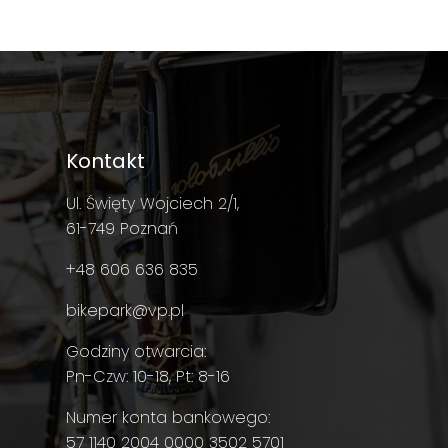
Kontakt
Ul. Święty Wojciech 2/1,
61-749 Poznań
+48 606 636 835
bikepark@vp.pl
Godziny otwarcia:
Pn-Czw: 10-18, Pt: 8-16
Numer konta bankowego:
57 1140 2004 0000 3502 5701