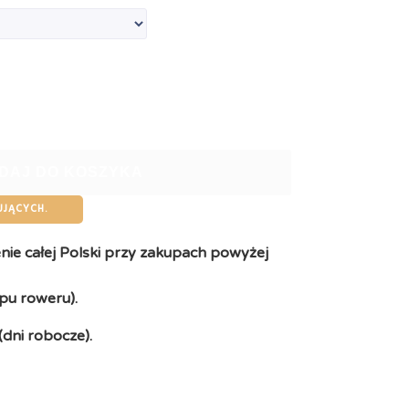
DAJ DO KOSZYKA
UJĄCYCH.
ie całej Polski przy zakupach powyżej
pu roweru).
(dni robocze).