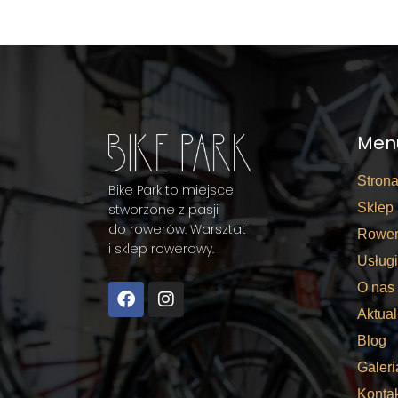
Men
Stron
Bike Park to miejsce
Sklep
stworzone z pasji
do rowerów. Warsztat
Rower
i sklep rowerowy.
Usługi
O nas
Aktual
Blog
Galeri
Konta