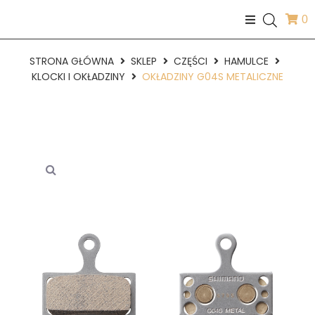
0
STRONA GŁÓWNA
SKLEP
CZĘŚCI
HAMULCE
KLOCKI I OKŁADZINY
OKŁADZINY G04S METALICZNE