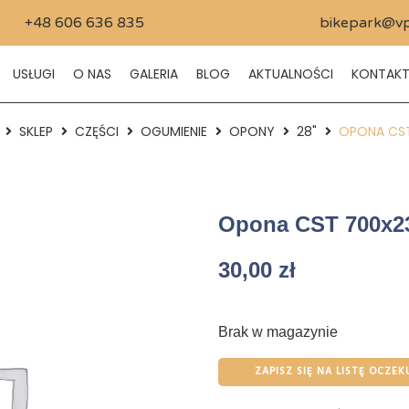
+48 606 636 835
bikepark@vp
USŁUGI
O NAS
GALERIA
BLOG
AKTUALNOŚCI
KONTAK
SKLEP
CZĘŚCI
OGUMIENIE
OPONY
28"
OPONA CS
Opona CST 700x2
30,00
zł
Brak w magazynie
ZAPISZ SIĘ NA LISTĘ OCZEK