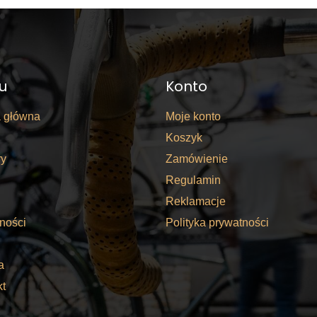
u
Konto
a główna
Moje konto
Koszyk
y
Zamówienie
Regulamin
Reklamacje
ności
Polityka prywatności
a
kt