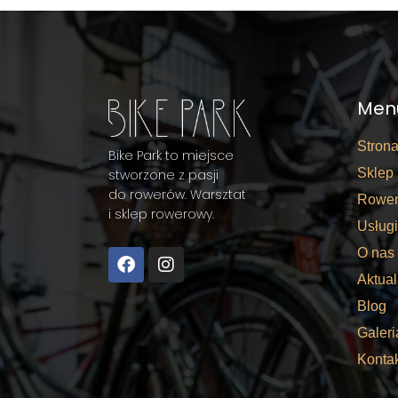
Men
Stron
Bike Park to miejsce
Sklep
stworzone z pasji
do rowerów. Warsztat
Rower
i sklep rowerowy.
Usługi
O nas
Aktual
Blog
Galeri
Konta