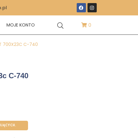
.pl
T
MOJE KONTO
0
T 700X23C C-740
3c C-740
UJĄCYCH.