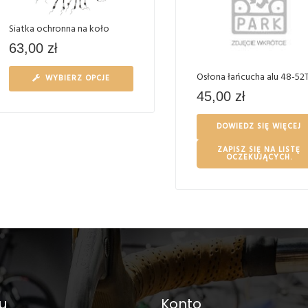
Siatka ochronna na koło
63,00
zł
Osłona łańcucha alu 48-52
WYBIERZ OPCJE
45,00
zł
DOWIEDZ SIĘ WIĘCEJ
ZAPISZ SIĘ NA LISTĘ
OCZEKUJĄCYCH.
u
Konto