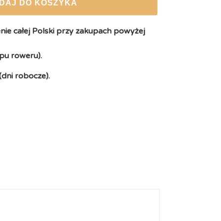
DAJ DO KOSZYKA
ie całej Polski przy zakupach powyżej
pu roweru).
(dni robocze).