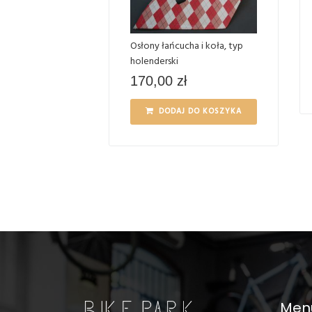
Osłony łańcucha i koła, typ
holenderski
170,00
zł
DODAJ DO KOSZYKA
Men