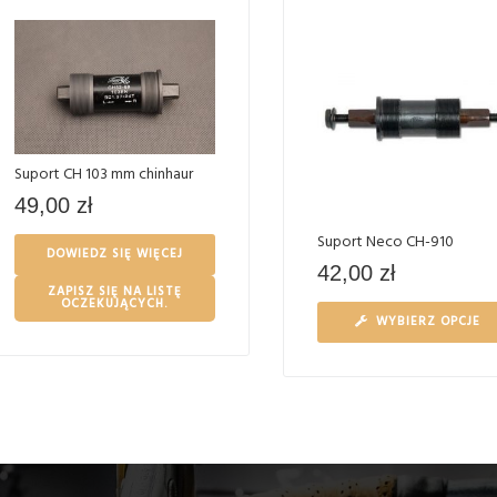
Suport CH 103 mm chinhaur
49,00
zł
Suport Neco CH-910
DOWIEDZ SIĘ WIĘCEJ
42,00
zł
ZAPISZ SIĘ NA LISTĘ
OCZEKUJĄCYCH.
WYBIERZ OPCJE