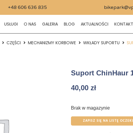
+48 606 636 835
bikepark@vp
USŁUGI
O NAS
GALERIA
BLOG
AKTUALNOŚCI
KONTAK
CZĘŚCI
MECHANIZMY KORBOWE
WKŁADY SUPORTU
SU
Suport ChinHaur
40,00
zł
Brak w magazynie
ZAPISZ SIĘ NA LISTĘ OCZEK