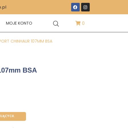
.pl
T
MOJE KONTO
0
PORT CHINHAUR 107MM BSA
 107mm BSA
UJĄCYCH.