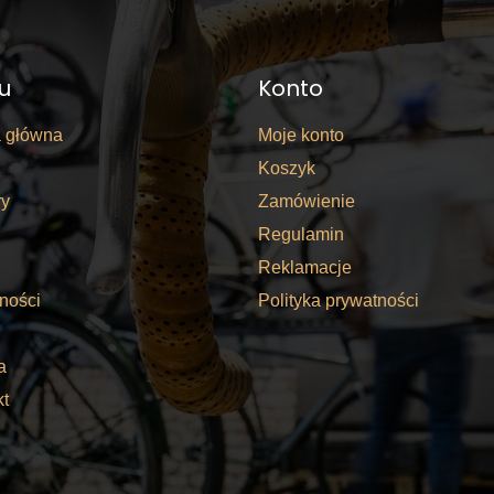
u
Konto
a główna
Moje konto
Koszyk
y
Zamówienie
Regulamin
Reklamacje
ności
Polityka prywatności
a
kt