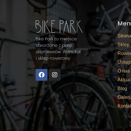
Men
Stron
Bike Park to miejsce
Sklep
stworzone z pasji
do rowerów. Warsztat
Rower
i sklep rowerowy.
Usługi
O nas
Aktual
Blog
Galeri
Konta