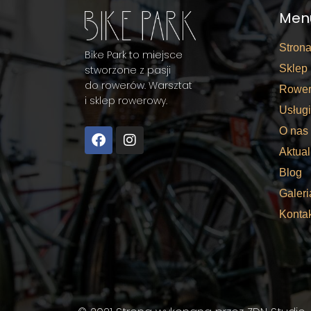
Men
Stron
Bike Park to miejsce
Sklep
stworzone z pasji
do rowerów. Warsztat
Rower
i sklep rowerowy.
Usługi
O nas
Aktual
Blog
Galeri
Konta