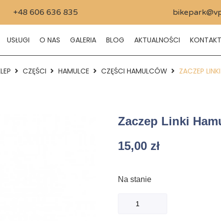
+48 606 636 835
bikepark@vp
USŁUGI
O NAS
GALERIA
BLOG
AKTUALNOŚCI
KONTAK
LEP
CZĘŚCI
HAMULCE
CZĘŚCI HAMULCÓW
ZACZEP LIN
Zaczep Linki Ha
15,00
zł
Na stanie