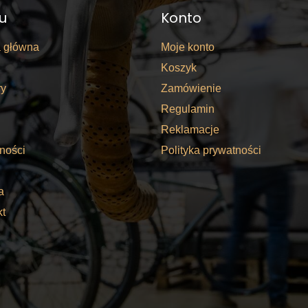
u
Konto
a główna
Moje konto
Koszyk
y
Zamówienie
Regulamin
Reklamacje
ności
Polityka prywatności
a
kt