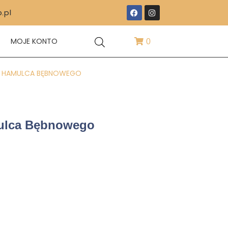
.pl
T
MOJE KONTO
0
KI HAMULCA BĘBNOWEGO
mulca Bębnowego