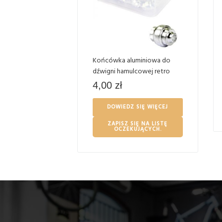
Końcówka aluminiowa do
dźwigni hamulcowej retro
4,00
zł
DOWIEDZ SIĘ WIĘCEJ
ZAPISZ SIĘ NA LISTĘ
OCZEKUJĄCYCH.