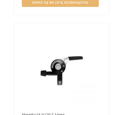
ZAPISZ SIĘ NA LISTĘ OCZEKUJĄCYCH.
Manetka SA SLC30-T 3-bieg.