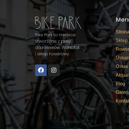
Men
Stron
Bike Park to miejsce
Sklep
stworzone z pasji
do rowerów. Warsztat
Rower
i sklep rowerowy.
Usługi
O nas
Aktual
Blog
Galeri
Konta