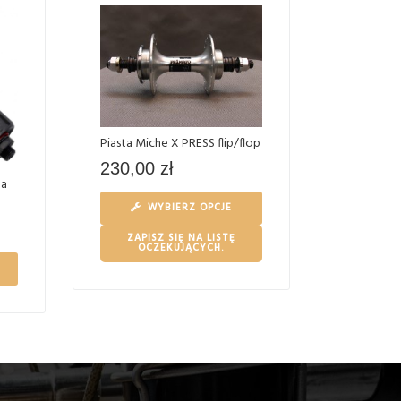
Piasta Miche X PRESS flip/flop
230,00
zł
na
WYBIERZ OPCJE
ZAPISZ SIĘ NA LISTĘ
OCZEKUJĄCYCH.