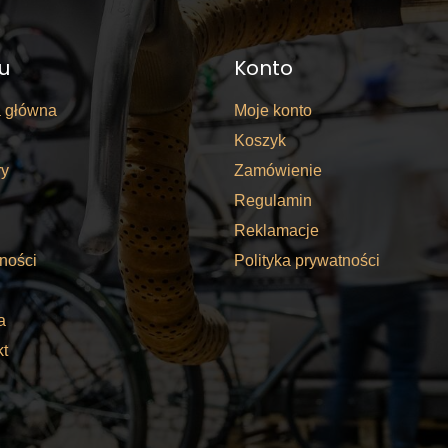
u
Konto
a główna
Moje konto
Koszyk
y
Zamówienie
Regulamin
Reklamacje
ności
Polityka prywatności
a
kt