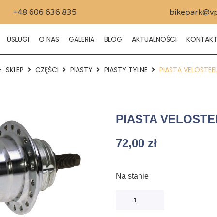
+48 606 636 835
bikepark@vp
USŁUGI
O NAS
GALERIA
BLOG
AKTUALNOŚCI
KONTAK
SKLEP
CZĘŚCI
PIASTY
PIASTY TYLNE
PIASTA VELOSTEE
PIASTA VELOSTE
72,00
zł
Na stanie