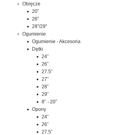
Obręcze
20"
26”
28”/29”
Ogumienie
Ogumienie - Akcesoria
Dętki
24"
26"
27.5"
27"
28"
29"
8" - 20"
Opony
24"
26"
27.5"